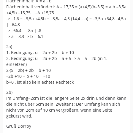
Flächeninhalt: A = a ∙ b
Flächeninhalt verändert: A – 17,35 = (a+4,5)(b–3,5) = a∙b –3,5a
+4,5b –15,75 | –A +15,75
-> –1,6 = –3,5a +4,5b = –3,5a +4,5∙(14,4 – a) = –3,5a +64,8 –4,5a
| –64,8
-> –66,4 = –8a | :8
-> a = 8,3 -> b = 6,1
2a)
1. Bedingung: u = 2a + 2b = b + 10
2. Bedingung: u = 2a + 2b = a + 5 -> a = 5 – 2b (in 1.
einsetzen)
2∙(5 – 2b) + 2b = b + 10
–2b +10 = b + 10 | –10
b=0 , ist also kein echtes Rechteck
2b)
Im Umfang=2cm ist die längere Seite 2x drin und dann kann
die nicht über 5cm sein. Zweitens: Der Umfang kann sich
nicht von 2cm auf 10 cm vergrößern, wenn eine Seite
gekürzt wird.
Gruß Dörrby