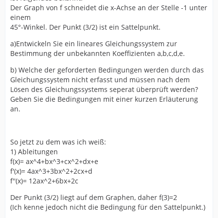
Der Graph von f schneidet die x-Achse an der Stelle -1 unter
einem
45°-Winkel. Der Punkt (3/2) ist ein Sattelpunkt.
a)Entwickeln Sie ein lineares Gleichungssystem zur
Bestimmung der unbekannten Koeffizienten a,b,c,d,e.
b) Welche der geforderten Bedingungen werden durch das
Gleichungssystem nicht erfasst und müssen nach dem
Lösen des Gleichungssystems seperat überprüft werden?
Geben Sie die Bedingungen mit einer kurzen Erläuterung
an.
So jetzt zu dem was ich weiß:
1) Ableitungen
f(x)= ax^4+bx^3+cx^2+dx+e
f'(x)= 4ax^3+3bx^2+2cx+d
f''(x)= 12ax^2+6bx+2c
Der Punkt (3/2) liegt auf dem Graphen, daher f(3)=2
(Ich kenne jedoch nicht die Bedingung für den Sattelpunkt.)