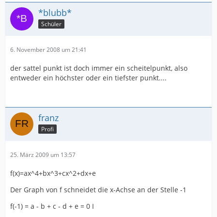
*blubb*
Schüler
6. November 2008 um 21:41
der sattel punkt ist doch immer ein scheitelpunkt, also
entweder ein höchster oder ein tiefster punkt....
franz
Profi
25. März 2009 um 13:57
f(x)=ax^4+bx^3+cx^2+dx+e
Der Graph von f schneidet die x-Achse an der Stelle -1
f(-1) = a - b + c - d + e = 0 I