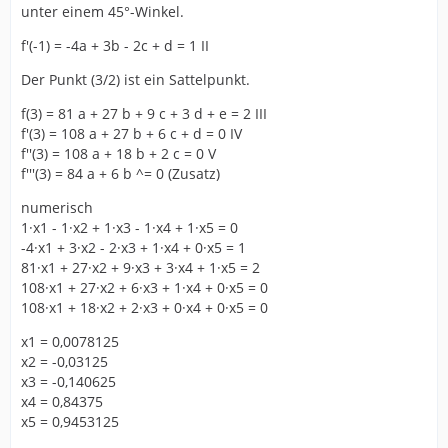
unter einem 45°-Winkel.
f'(-1) = -4a + 3b - 2c + d = 1 II
Der Punkt (3/2) ist ein Sattelpunkt.
f(3) = 81 a + 27 b + 9 c + 3 d + e = 2 III
f'(3) = 108 a + 27 b + 6 c + d = 0 IV
f''(3) = 108 a + 18 b + 2 c = 0 V
f'''(3) = 84 a + 6 b ^= 0 (Zusatz)
numerisch
1·x1 - 1·x2 + 1·x3 - 1·x4 + 1·x5 = 0
-4·x1 + 3·x2 - 2·x3 + 1·x4 + 0·x5 = 1
81·x1 + 27·x2 + 9·x3 + 3·x4 + 1·x5 = 2
108·x1 + 27·x2 + 6·x3 + 1·x4 + 0·x5 = 0
108·x1 + 18·x2 + 2·x3 + 0·x4 + 0·x5 = 0
x1 = 0,0078125
x2 = -0,03125
x3 = -0,140625
x4 = 0,84375
x5 = 0,9453125