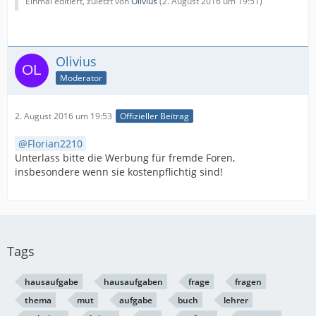
Einmal editiert, zuletzt von
Olivius
(
2. August 2016 um 19:51
)
Olivius
Moderator
2. August 2016 um 19:53
Offizieller Beitrag
Florian2210
Unterlass bitte die Werbung für fremde Foren,
insbesondere wenn sie kostenpflichtig sind!
Tags
hausaufgabe
hausaufgaben
frage
fragen
thema
mut
aufgabe
buch
lehrer