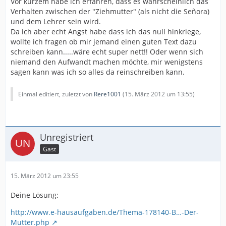
Vor kurzem habe ich erfahren, dass es wahrscheinlich das
Verhalten zwischen der "Ziehmutter" (als nicht die Señora)
und dem Lehrer sein wird.
Da ich aber echt Angst habe dass ich das null hinkriege,
wollte ich fragen ob mir jemand einen guten Text dazu
schreiben kann.....wäre echt super nett!! Oder wenn sich
niemand den Aufwandt machen möchte, mir wenigstens
sagen kann was ich so alles da reinschreiben kann.
Einmal editiert, zuletzt von
Rere1001
(
15. März 2012 um 13:55
)
Unregistriert
Gast
15. März 2012 um 23:55
Deine Lösung:
http://www.e-hausaufgaben.de/Thema-178140-B…-Der-
Mutter.php