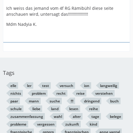
Ich weiss das jemand vom 4f RG Rämibühl diese seite
anschauen wird, untersagt das!!!!!!!!!!!!!!!!!
Mdm Nadyia K.
Tags
elle
ler
test
versuch
ion
langweilig
nichts
problem
recht
reise
verstehen
paar
mann
suche
!!!
dringend
buch
schule
liebe
land
lesen
reihe
zusammenfassung
wahl
alter
tage
belege
probleme
vergessen
zukunft
kind
französische
ostern
französischen
anne vantal