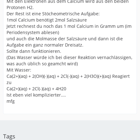
Mit den Elektronen aus dem Calcium wird aus den beiden
Protonen H2.
Der Rest ist eine Stöcheometrische Aufgabe:
1mol Calcium benötigt 2mol Salzsäure
Jetzt rechnest du noch das 1 mol Calcium in Gramm um (im
Periodensystem ablesen)
und auch die Molmasse der Salzsäure und dann ist die
Aufgabe ein ganz normaler Dreisatz.
Sollte dann funktionieren.
(Das Wasser würde ich bei dieser Reaktion vernachlässigen,
was auch üblich so geamcht wird)
Mit Wasser:
Ca(2+)(aq) + 2(OH)(-)(aq) + 2Cl(-)(aq) + 2(H3O)(+)(aq) Reagiert
zu
Ca(2+)(aq) + 2Cl(-)(aq) + 4H20
Ist eben viel komplizierter....
mfg
Tags