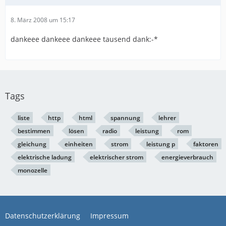
8. März 2008 um 15:17
dankeee dankeee dankeee tausend dank:-*
Tags
liste
http
html
spannung
lehrer
bestimmen
lösen
radio
leistung
rom
gleichung
einheiten
strom
leistung p
faktoren
elektrische ladung
elektrischer strom
energieverbrauch
monozelle
Datenschutzerklärung
Impressum