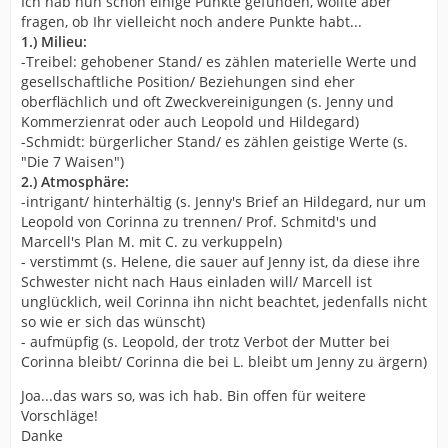
Ich hab nun schon einige Punkte gefunden, wollte aber
fragen, ob Ihr vielleicht noch andere Punkte habt...
1.) Milieu:
-Treibel: gehobener Stand/ es zählen materielle Werte und
gesellschaftliche Position/ Beziehungen sind eher
oberflächlich und oft Zweckvereinigungen (s. Jenny und
Kommerzienrat oder auch Leopold und Hildegard)
-Schmidt: bürgerlicher Stand/ es zählen geistige Werte (s.
"Die 7 Waisen")
2.) Atmosphäre:
-intrigant/ hinterhältig (s. Jenny's Brief an Hildegard, nur um
Leopold von Corinna zu trennen/ Prof. Schmitd's und
Marcell's Plan M. mit C. zu verkuppeln)
- verstimmt (s. Helene, die sauer auf Jenny ist, da diese ihre
Schwester nicht nach Haus einladen will/ Marcell ist
unglücklich, weil Corinna ihn nicht beachtet, jedenfalls nicht
so wie er sich das wünscht)
- aufmüpfig (s. Leopold, der trotz Verbot der Mutter bei
Corinna bleibt/ Corinna die bei L. bleibt um Jenny zu ärgern)
Joa...das wars so, was ich hab. Bin offen für weitere
Vorschläge!
Danke