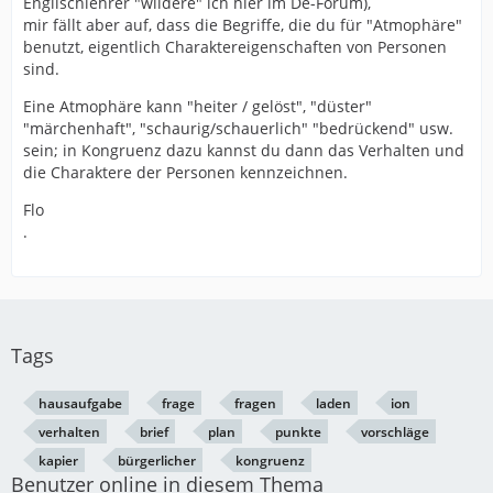
Englischlehrer "wildere" ich hier im De-Forum),
mir fällt aber auf, dass die Begriffe, die du für "Atmophäre"
benutzt, eigentlich Charaktereigenschaften von Personen
sind.
Eine Atmophäre kann "heiter / gelöst", "düster"
"märchenhaft", "schaurig/schauerlich" "bedrückend" usw.
sein; in Kongruenz dazu kannst du dann das Verhalten und
die Charaktere der Personen kennzeichnen.
Flo
.
Tags
hausaufgabe
frage
fragen
laden
ion
verhalten
brief
plan
punkte
vorschläge
kapier
bürgerlicher
kongruenz
Benutzer online in diesem Thema