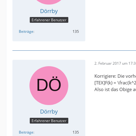
Dörrby
Erfahrener Benutzer
Beiträge
135
2. Februar 2017 um 17:
Korrigiere: Die vor
[TEX]F(k) = \frac{k^2
Also ist das Obige 
Dörrby
Erfahrener Benutzer
Beiträge
135