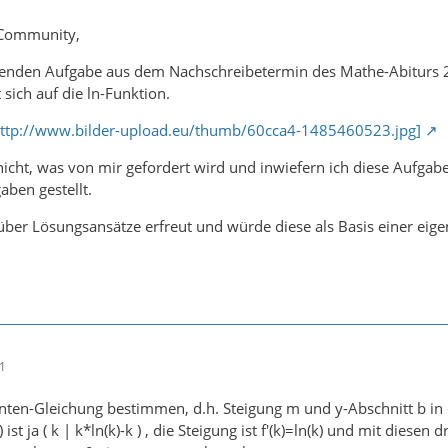
 Community,
lgenden Aufgabe aus dem Nachschreibetermin des Mathe-Abiturs
sich auf die ln-Funktion.
: http://www.bilder-upload.eu/thumb/60cca4-1485460523.jpg]
nicht, was von mir gefordert wird und inwiefern ich diese Aufgab
aben gestellt.
über Lösungsansätze erfreut und würde diese als Basis einer eig
31
enten-Gleichung bestimmen, d.h. Steigung m und y-Abschnitt b i
 ist ja ( k | k*ln(k)-k ) , die Steigung ist f'(k)=ln(k) und mit dies