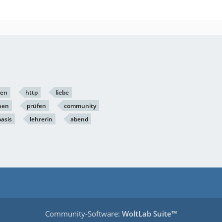
ben
http
liebe
nen
prüfen
community
basis
lehrerin
abend
Community-Software:
WoltLab Suite™