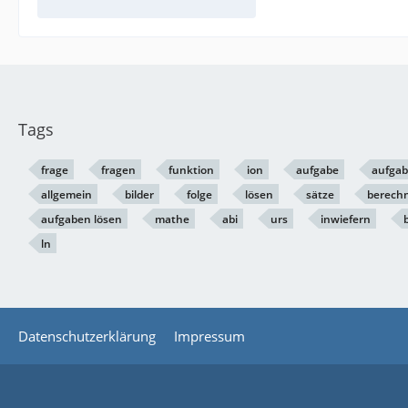
Tags
frage
fragen
funktion
ion
aufgabe
aufga
allgemein
bilder
folge
lösen
sätze
berech
aufgaben lösen
mathe
abi
urs
inwiefern
ln
Datenschutzerklärung
Impressum