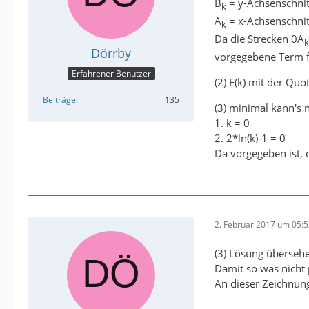
B
= y-Achsenschnit
k
A
= x-Achsenschnit
k
Da die Strecken 0A
k
Dörrby
vorgegebene Term fü
Erfahrener Benutzer
(2) F(k) mit der Quo
Beiträge
135
(3) minimal kann's n
1. k = 0
2. 2*ln(k)-1 = 0
Da vorgegeben ist, 
2. Februar 2017 um 05:
(3) Lösung übersehen
Damit so was nicht 
An dieser Zeichnung