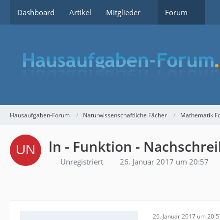
Dashboard
Artikel
Mitglieder
Forum
Hausaufgaben-Forum
Naturwissenschaftliche Fächer
Mathematik F
ln - Funktion - Nachschr
Unregistriert
26. Januar 2017 um 20:57
26. Januar 2017 um 20:5