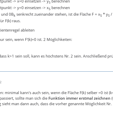
tpunkt -> x=0 einsetzen -> y
berechnen
S
tpunkt -> y=0 einsetzen -> x
berechnen
S
und 0B
senkrecht zueinander stehen, ist die Fläche F = x
* y
/
k
S
S
r F(k) raus.
tientenregel ableiten
ur sein, wenn F'(k)=0 ist. 2 Möglichkeiten:
dass k>1 sein soll, kann es höchstens Nr. 2 sein. Anschließend pr
52
: minimal kann's auch sein, wenn die Fläche F(k) selber =0 ist (k
passiert, sollte man sich die
Funktion immer erstmal zeichnen
(
 sieht man dann auch, dass die vorher genannte Möglichkeit Nr. 