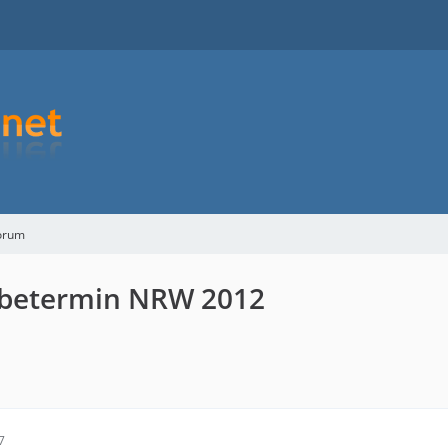
orum
eibetermin NRW 2012
7