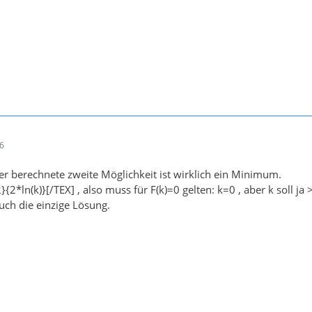
36
her berechnete zweite Möglichkeit ist wirklich ein Minimum.
}{2*ln(k)}[/TEX] , also muss für F(k)=0 gelten: k=0 , aber k soll ja 
auch die einzige Lösung.