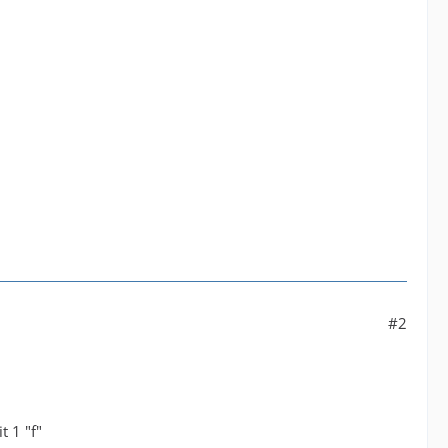
#2
t 1 "f"