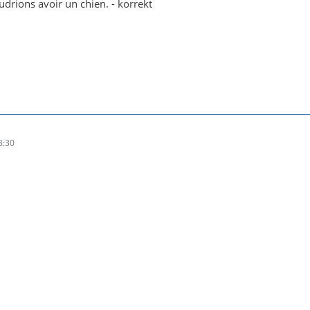
udrions avoir un chien. - korrekt
8:30