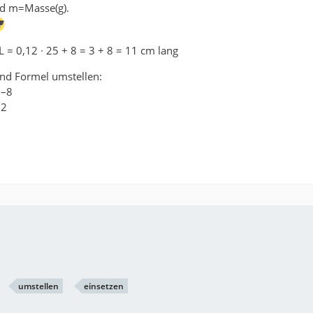
nd m=Masse(g).
L = 0,12 ∙ 25 + 8 = 3 + 8 = 11 cm lang
und Formel umstellen:
 –8
12
umstellen
einsetzen