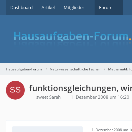
Dashboard
Artikel
Mitglieder
Forum
Hausaufgaben-Forum
Naturwissenschaftliche Fächer
Mathematik F
funktionsgleichungen, wir
sweet Sarah
1. Dezember 2008 um 16:20
1. Dezember 2008 um 1