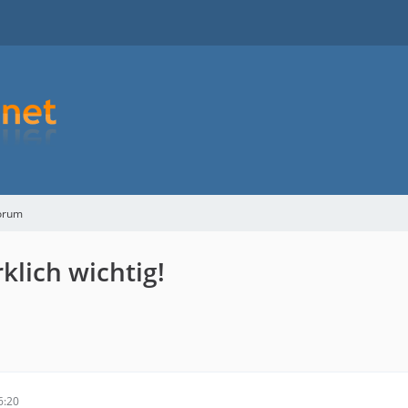
orum
klich wichtig!
6:20