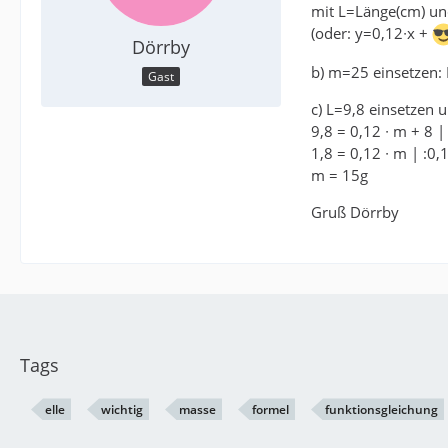
mit L=Länge(cm) u
(oder: y=0,12∙x +
Dörrby
b) m=25 einsetzen: 
Gast
c) L=9,8 einsetzen 
9,8 = 0,12 ∙ m + 8 |
1,8 = 0,12 ∙ m | :0,
m = 15g
Gruß Dörrby
Tags
elle
wichtig
masse
formel
funktionsgleichung