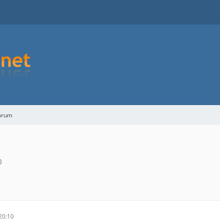
orum
0
20:10