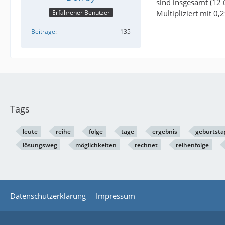
sind insgesamt (12 
Erfahrener Benutzer
Multipliziert mit 
Beiträge
135
Tags
leute
reihe
folge
tage
ergebnis
geburtsta
lösungsweg
möglichkeiten
rechnet
reihenfolge
Datenschutzerklärung
Impressum