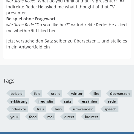
wörtliche Rede
: “What do you think of that TV presenter?” =>
indirekte Rede: He asked me what I thought of that TV
presenter.
Beispiel ohne Fragewort
wörtliche Rede
“Do you like her?” => indirekte Rede: He asked
me whether/if I liked her.
Jetzt versuche den Satz selber zu übersetzen... und stelle es
in ein Antwortfeld ein
Tags
beispiel
feld
stelle
winter
like
übersetzen
erklärung
freundin
satz
erzählen
rede
indirekte
frau
herr
umwandeln
speech
your
food
mai
direct
indirect