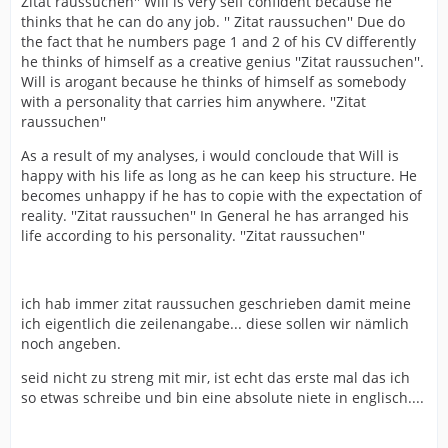
Zitat raussuchen'' Will is very self confident because he
thinks that he can do any job. '' Zitat raussuchen'' Due do
the fact that he numbers page 1 and 2 of his CV differently
he thinks of himself as a creative genius ''Zitat raussuchen''.
Will is arogant because he thinks of himself as somebody
with a personality that carries him anywhere. ''Zitat
raussuchen''
As a result of my analyses, i would concloude that Will is
happy with his life as long as he can keep his structure. He
becomes unhappy if he has to copie with the expectation of
reality. ''Zitat raussuchen'' In General he has arranged his
life according to his personality. ''Zitat raussuchen''
ich hab immer zitat raussuchen geschrieben damit meine
ich eigentlich die zeilenangabe... diese sollen wir nämlich
noch angeben.
seid nicht zu streng mit mir, ist echt das erste mal das ich
so etwas schreibe und bin eine absolute niete in englisch....