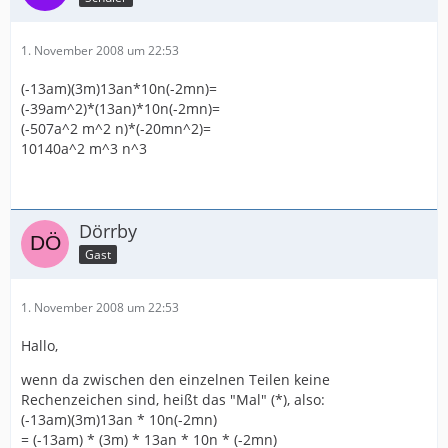
1. November 2008 um 22:53
(-13am)(3m)13an*10n(-2mn)=
(-39am^2)*(13an)*10n(-2mn)=
(-507a^2 m^2 n)*(-20mn^2)=
10140a^2 m^3 n^3
Dörrby
Gast
1. November 2008 um 22:53
Hallo,
wenn da zwischen den einzelnen Teilen keine
Rechenzeichen sind, heißt das "Mal" (*), also:
(-13am)(3m)13an * 10n(-2mn)
= (-13am) * (3m) * 13an * 10n * (-2mn)