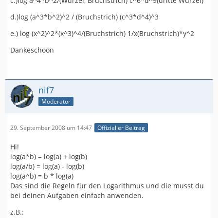
c.)log a^4*b^2/(Wurzel, Bruchstrich) c^6*d^9(dritte Wurzel)
d.)log (a^3*b^2)^2 / (Bruchstrich) (c^3*d^4)^3
e.) log (x^2)^2*(x^3)^4/(Bruchstrich) 1/x(Bruchstrich)*y^2
Dankeschöön
nif7
Moderator
29. September 2008 um 14:47
Offizieller Beitrag
Hi!
log(a*b) = log(a) + log(b)
log(a/b) = log(a) - log(b)
log(a^b) = b * log(a)
Das sind die Regeln für den Logarithmus und die musst du
bei deinen Aufgaben einfach anwenden.
z.B.: