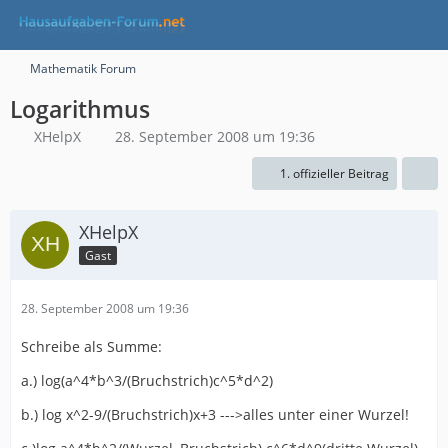
Mathematik Forum
Logarithmus
XHelpX
28. September 2008 um 19:36
1. offizieller Beitrag
XHelpX
Gast
28. September 2008 um 19:36
Schreibe als Summe:
a.) log(a^4*b^3/(Bruchstrich)c^5*d^2)
b.) log x^2-9/(Bruchstrich)x+3 --->alles unter einer Wurzel!