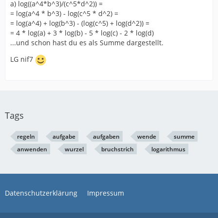
a) log((a^4*b^3)/(c^5*d^2)) =
= log(a^4 * b^3) - log(c^5 * d^2) =
= log(a^4) + log(b^3) - (log(c^5) + log(d^2)) =
= 4 * log(a) + 3 * log(b) - 5 * log(c) - 2 * log(d)
...und schon hast du es als Summe dargestellt.
LG nif7
Tags
regeln
aufgabe
aufgaben
wende
summe
anwenden
wurzel
bruchstrich
logarithmus
Datenschutzerklärung
Impressum