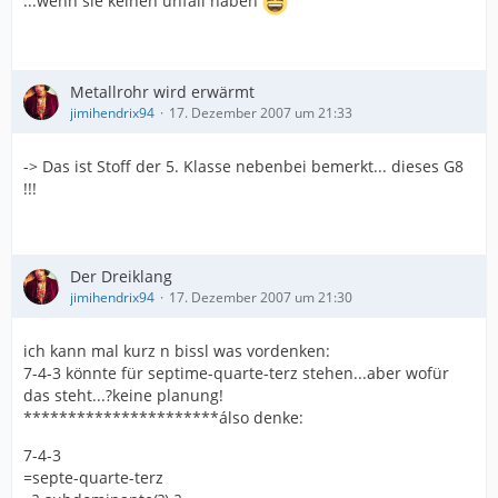
...wenn sie keinen unfall haben
Metallrohr wird erwärmt
jimihendrix94
17. Dezember 2007 um 21:33
-> Das ist Stoff der 5. Klasse nebenbei bemerkt... dieses G8
!!!
Der Dreiklang
jimihendrix94
17. Dezember 2007 um 21:30
ich kann mal kurz n bissl was vordenken:
7-4-3 könnte für septime-quarte-terz stehen...aber wofür
das steht...?keine planung!
**********************álso denke:
7-4-3
=septe-quarte-terz