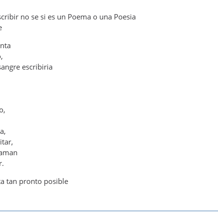
scribir no se si es un Poema o una Poesia
e
inta
,
angre escribiria
o,
a,
tar,
 aman
r.
ta tan pronto posible