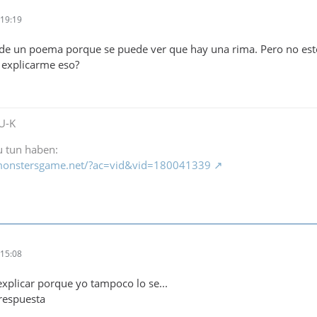
19:19
 de un poema porque se puede ver que hay una rima. Pero no esto
 explicarme eso?
-U-K
zu tun haben:
1.monstersgame.net/?ac=vid&vid=180041339
15:08
explicar porque yo tampoco lo se...
 respuesta