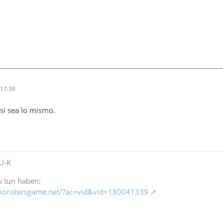
17:39
si sea lo mismo.
-U-K
zu tun haben:
1.monstersgame.net/?ac=vid&vid=180041339