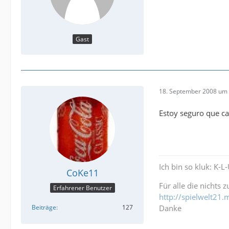
Gast
18. September 2008 um 
Estoy seguro que ca
Ich bin so kluk: K-L
CoKe11
Für alle die nichts 
Erfahrener Benutzer
http://spielwelt2
Beiträge
127
Danke