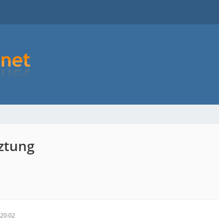
tztung
20:02