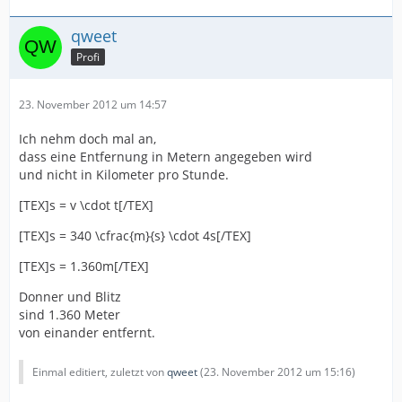
qweet
Profi
23. November 2012 um 14:57
Ich nehm doch mal an,
dass eine Entfernung in Metern angegeben wird
und nicht in Kilometer pro Stunde.
[TEX]s = v \cdot t[/TEX]
[TEX]s = 340 \cfrac{m}{s} \cdot 4s[/TEX]
[TEX]s = 1.360m[/TEX]
Donner und Blitz
sind 1.360 Meter
von einander entfernt.
Einmal editiert, zuletzt von
qweet
(
23. November 2012 um 15:16
)