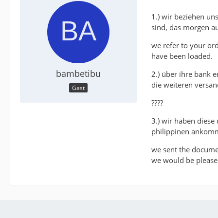
1.) wir beziehen uns
sind, das morgen a
we refer to your or
have been loaded.
bambetibu
2.) über ihre bank 
die weiteren versa
Gast
????
3.) wir haben diese
philippinen ankommt
we sent the document
we would be pleased