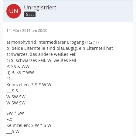
Unregistriert
Gast
14. März 2011 um 20:50
a) monohybrid intermediärer Erbgang (1:2:1!)
b) beide Elternteile sind blauäugig, ein Elternteil hat
schwarzes, das andere weißes Fell
c) S=schwarzes Fell, W=weißes Fell
P: SS & WW
d) P: SS * WW
F1:
Keimzellen: S S * W W
___S S
W SW SW
W SW SW
SW * SW
F2:
Keimzellen: S W * S W
___S W