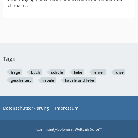
ich meine.
Tags
frage
buch
schule
liebe
lehrer
luise
gescheitert
kabale
kabale und liebe
Datenschutzerklärung
Impressum
Community-Software:
WoltLab Suite™