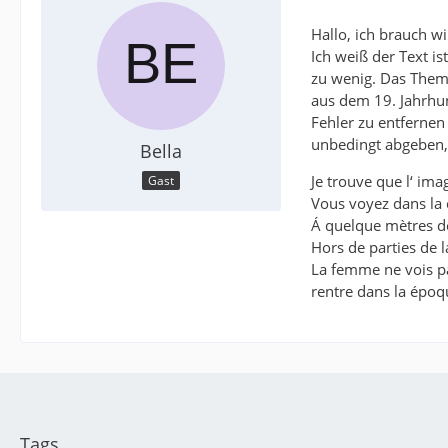
Hallo, ich brauch wi
Ich weiß der Text is
zu wenig. Das Thema
aus dem 19. Jahrhun
Fehler zu entfernen 
unbedingt abgeben, 
Bella
Je trouve que l‘ imag
Gast
Vous voyez dans la 
Á quelque mètres de
Hors de parties de l
La femme ne vois pas
rentre dans la époqu
Tags