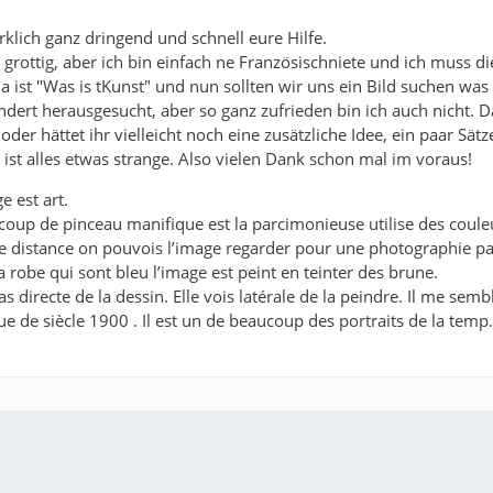
rklich ganz dringend und schnell eure Hilfe.
t grottig, aber ich bin einfach ne Französischniete und ich muss 
 ist "Was is tKunst" und nun sollten wir uns ein Bild suchen was 
dert herausgesucht, aber so ganz zufrieden bin ich auch nicht. Das
oder hättet ihr vielleicht noch eine zusätzliche Idee, ein paar S
ist alles etwas strange. Also vielen Dank schon mal im voraus!
e est art.
coup de pinceau manifique est la parcimonieuse utilise des coule
 distance on pouvois l’image regarder pour une photographie par s
a robe qui sont bleu l’image est peint en teinter des brune.
 directe de la dessin. Elle vois latérale de la peindre. Il me sem
e de siècle 1900 . Il est un de beaucoup des portraits de la temp.