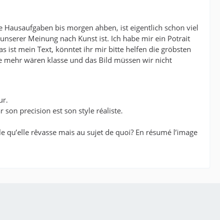
die Hausaufgaben bis morgen ahben, ist eigentlich schon viel
unserer Meinung nach Kunst ist. Ich habe mir ein Potrait
 ist mein Text, könntet ihr mir bitte helfen die gröbsten
ätze mehr wären klasse und das Bild müssen wir nicht
ur.
on precision est son style réaliste.
ble qu’elle rêvasse mais au sujet de quoi? En résumé l’image