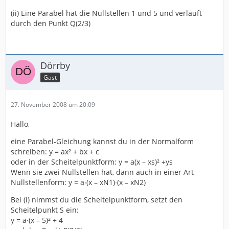
(ii) Eine Parabel hat die Nullstellen 1 und 5 und verläuft
durch den Punkt Q(2/3)
Dörrby
Gast
27. November 2008 um 20:09
Hallo,
eine Parabel-Gleichung kannst du in der Normalform
schreiben: y = ax² + bx + c
oder in der Scheitelpunktform: y = a(x – xs)² +ys
Wenn sie zwei Nullstellen hat, dann auch in einer Art
Nullstellenform: y = a∙(x – xN1)∙(x – xN2)
Bei (i) nimmst du die Scheitelpunktform, setzt den
Scheitelpunkt S ein:
y = a∙(x – 5)² + 4