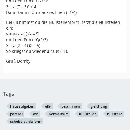
und den Punkt P(7/3):
3 = a∙(7 – 5)² + 4
Dann kannst du a ausrechnen (–1/4).
Bei (ii) nimmst du die Nullstellenform, setzt die Nullstellen
ein:
y = a∙(x – 1)∙(x – 5)
und den Punkt Q(2/3):
3 = a∙(2 – 1)∙(2 – 5)
So kriegst du wieder a raus (–1).
Gruß Dörrby
Tags
hausaufgaben
elle
bestimmen
gleichung
parabel
ax²
normalform
nullstellen
nullstelle
scheitelpunktform