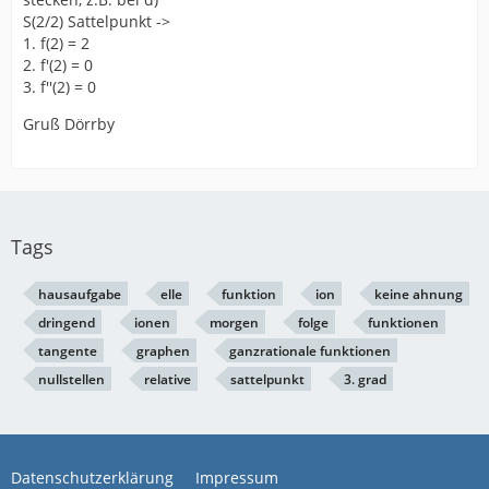
S(2/2) Sattelpunkt ->
1. f(2) = 2
2. f'(2) = 0
3. f''(2) = 0
Gruß Dörrby
Tags
hausaufgabe
elle
funktion
ion
keine ahnung
dringend
ionen
morgen
folge
funktionen
tangente
graphen
ganzrationale funktionen
nullstellen
relative
sattelpunkt
3. grad
Datenschutzerklärung
Impressum