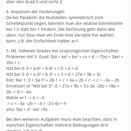
aber den Grad 0 und nicht 2.
4. Anpassen der Forderungen
Da bei Parabeln die Nullstellen symmetrisch zum
Scheitelpunkt liegen, könnten man die relative Extremstelle
bei 1,5 statt bei 1 fordern. Die Rechnung geht dann wie
oben, nur dass man am Ende eine Variable frei wählen
kann, z.B. der Einfachheit halber a=1.
5. Fkt. höheren Grades mit ursprünglichen Eigenschaften
Probieren mit 3. Grad: f(x) = ax³ + bx² + cx + d -> f'(x) = 3ax² +
2bx + c
NSt bei 0: 0 = a∙0³ + b∙0² + c∙0 + d = d
NSt bei 3: 0 = a∙3³ + b∙3² + c∙3 + d = 27a + 9b + 3c
Extr. bei 1: 0 = 3a∙1² + 2b∙1 + c = 3a + 2b + c -> c = –3a – 2b
Einsetzen in "NSt bei 3": 0 = 27a + 9b + 3∙(–3a –2b) = 18a +
3b -> b = –6a
Wähle a=1 -> b = –6
-> c = –3a –2b = –3∙1 –2∙(–6) = 9
also: f(x) = x³ –6x² +9x
Bei den weiteren Aufgaben muss man beachten, dass in
manchen Eigenschaften mehrere Bedingungen drin
stecken, z.B. bei d)