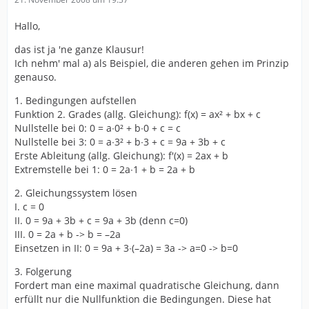
Hallo,
das ist ja 'ne ganze Klausur!
Ich nehm' mal a) als Beispiel, die anderen gehen im Prinzip
genauso.
1. Bedingungen aufstellen
Funktion 2. Grades (allg. Gleichung): f(x) = ax² + bx + c
Nullstelle bei 0: 0 = a∙0² + b∙0 + c = c
Nullstelle bei 3: 0 = a∙3² + b∙3 + c = 9a + 3b + c
Erste Ableitung (allg. Gleichung): f'(x) = 2ax + b
Extremstelle bei 1: 0 = 2a∙1 + b = 2a + b
2. Gleichungssystem lösen
I. c = 0
II. 0 = 9a + 3b + c = 9a + 3b (denn c=0)
III. 0 = 2a + b -> b = –2a
Einsetzen in II: 0 = 9a + 3∙(–2a) = 3a -> a=0 -> b=0
3. Folgerung
Fordert man eine maximal quadratische Gleichung, dann
erfüllt nur die Nullfunktion die Bedingungen. Diese hat