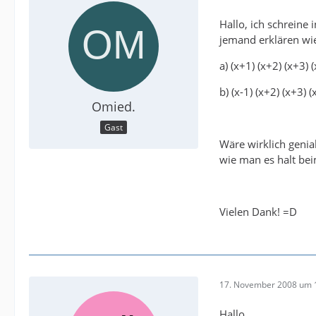
Hallo, ich schreine
jemand erklären wie
a) (x+1) (x+2) (x+3) 
b) (x-1) (x+2) (x+3) (
Omied.
Gast
Wäre wirklich genia
wie man es halt bei
Vielen Dank! =D
17. November 2008 um 
Hallo,