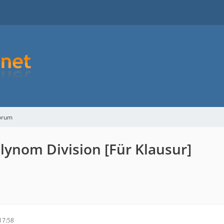
orum
lynom Division [Für Klausur]
17:58