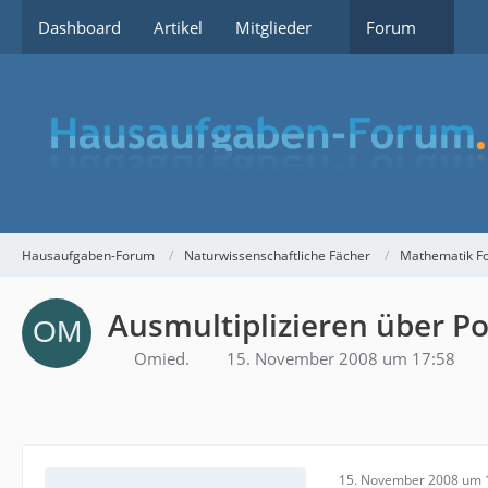
Dashboard
Artikel
Mitglieder
Forum
Hausaufgaben-Forum
Naturwissenschaftliche Fächer
Mathematik F
Ausmultiplizieren über Po
Omied.
15. November 2008 um 17:58
15. November 2008 um 