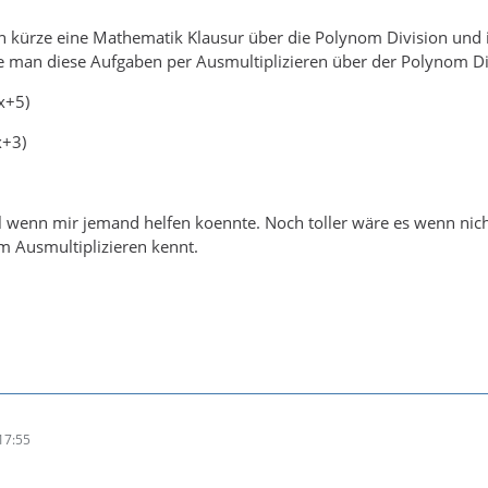
 in kürze eine Mathematik Klausur über die Polynom Division und i
 man diese Aufgaben per Ausmultiplizieren über der Polynom Div
(x+5)
x+3)
l wenn mir jemand helfen koennte. Noch toller wäre es wenn nicht
m Ausmultiplizieren kennt.
17:55