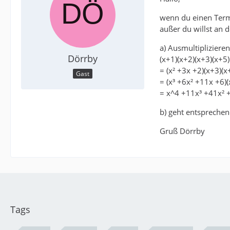
wenn du einen Term 
außer du willst an 
a) Ausmultipliziere
Dörrby
(x+1)(x+2)(x+3)(x+5)
= (x² +3x +2)(x+3)(x
Gast
= (x³ +6x² +11x +6)(
= x^4 +11x³ +41x² 
b) geht entspreche
Gruß Dörrby
Tags