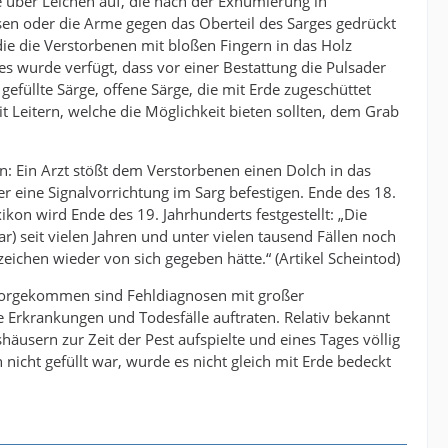
e über Leichen auf, die nach der Exhumierung in
sen oder die Arme gegen das Oberteil des Sarges gedrückt
die die Verstorbenen mit bloßen Fingern in das Holz
es wurde verfügt, dass vor einer Bestattung die Pulsader
efüllte Särge, offene Särge, die mit Erde zugeschüttet
 Leitern, welche die Möglichkeit bieten sollten, dem Grab
n: Ein Arzt stößt dem Verstorbenen einen Dolch in das
er eine Signalvorrichtung im Sarg befestigen. Ende des 18.
kon wird Ende des 19. Jahrhunderts festgestellt: „Die
) seit vielen Jahren und unter vielen tausend Fällen noch
eichen wieder von sich gegeben hätte.“ (Artikel Scheintod)
 vorgekommen sind Fehldiagnosen mit großer
e Erkrankungen und Todesfälle auftraten. Relativ bekannt
äusern zur Zeit der Pest aufspielte und eines Tages völlig
cht gefüllt war, wurde es nicht gleich mit Erde bedeckt