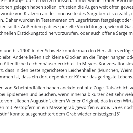
n Erstickungstod sterben zu müssen. Immer wieder traten Bericht
onen gelegen haben sollen: oft seien die Augen weit offen gewe
wurde von Kratzern an der Innenseite des Sargoberteils erzählt, 
en. Daher wurden in Testamenten oft Lagerfristen festgelegt oder 
en sollte. Außerdem gab es spezielle Vorrichtungen, wie mit Gas g
nellen Erstickungstod hervorzurufen, oder auch offene Särge mit
n und bis 1900 in der Schweiz konnte man den Herzstich verfüge
bleibt. Andere ließen sich kleine Glocken an die Finger hängen od
 öffentliche Leichenhäuser errichtet. In Meyers Konversationslexi
rt, dass in den besteingerichteten Leichenhallen (München, Weimar
ommen ist, dass ein dort deponierter Körper das geringste Lebensz
gen von Scheintodfällen haben anekdotenhafte Züge. Tatsächlich
bei Epidemien und Seuchen, wenn innerhalb kurzer Zeit sehr viel
e vom „lieben Augustin“, einem Wiener Original, das in den Wirtsh
mit Pestopfern in ein Massengrab geworfen wurde. Da es noch ni
stin“ konnte ausgenüchtert dem Grab wieder entsteigen.[6]