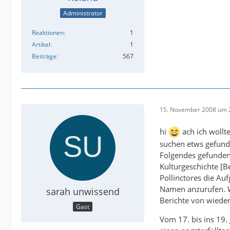
Administrator
Reaktionen
1
Artikel
1
Beiträge
567
15. November 2008 um 
hi
ach ich wollte
suchen etws gefunde
Folgendes gefunden
Kulturgeschichte [B
Pollinctores die A
Namen anzurufen. W
sarah unwissend
Berichte von wieder
Gast
Vom 17. bis ins 19.