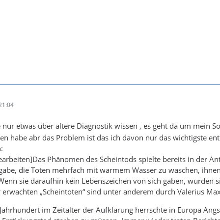
21:04
 nur etwas über ältere Diagnostik wissen , es geht da um mein Soz
n habe abr das Problem ist das ich davon nur das wichtigste ent
:
earbeiten]Das Phänomen des Scheintods spielte bereits in der An
ufgabe, die Toten mehrfach mit warmem Wasser zu waschen, ihne
enn sie daraufhin kein Lebenszeichen von sich gaben, wurden si
 erwachten „Scheintoten“ sind unter anderem durch Valerius Max
 Jahrhundert im Zeitalter der Aufklärung herrschte in Europa A