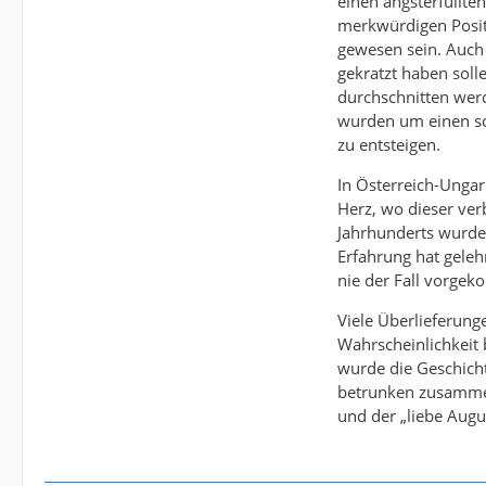
einen angsterfüllte
merkwürdigen Positi
gewesen sein. Auch 
gekratzt haben soll
durchschnitten werd
wurden um einen sch
zu entsteigen.
In Österreich-Ungar
Herz, wo dieser ver
Jahrhunderts wurden
Erfahrung hat geleh
nie der Fall vorgek
Viele Überlieferun
Wahrscheinlichkeit 
wurde die Geschicht
betrunken zusammen 
und der „liebe Augu