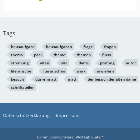
Tags
hausaufgabe
hausaufgaben
frage
fragen
thema
paar
theme
themen
fluss
strömung
alten
alte
dame
prüfung
autor
literarische
literarischen
werk
inwiefern
besuch
dürrenmatt
matt
der besuch der alten dame
schriftsteller
Datenschutzerklärung
Impressum
Community-Software:
WoltLab Suite™