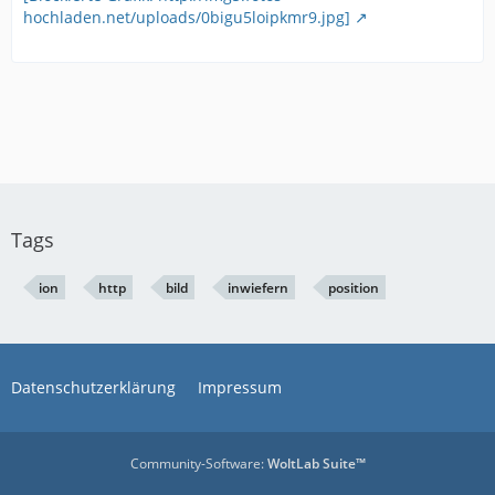
hochladen.net/uploads/0bigu5loipkmr9.jpg]
Tags
ion
http
bild
inwiefern
position
Datenschutzerklärung
Impressum
Community-Software:
WoltLab Suite™