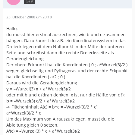
Gast
23. Oktober 2008 um 20:18
Hallo,
du musst hier erstmal ausrechnen, wie b und c zusammen
hängen. Dazu kannst du z.B. ein Koordinatensystem in das
Dreieck legen mit dem Nullpunkt in der Mitte der unteren
Seite und schreibst dann die rechte Dreiecksseite als
Geradengleichung.
Der obere Eckpunkt hat die Koordinaten ( 0 ; a*Wurzel(3)/2 )
wegen gleichseitig und Pythagoras und der rechte Eckpunkt
hat die Koordinaten ( a/2 ; 0 ).
Daraus wird die Geradengleichung
y
= –Wurzel(3)
x
+ a*Wurzel(3)/2
oder mit b und c (dran denken: x ist nur die Hälfte von c !):
b
= –Wurzel(3)
c/2
+ a*Wurzel(3)/2
-> Flächeninhalt A(c) = b*c = –Wurzel(3)/2 * c² +
a*Wurzel(3)/2 * c
Um das Maximum von A rauszukriegen, musst du die
Ableitung gleich 0 setzen.
A'(c) = –Wurzel(3) * c + a*Wurzel(3)/2