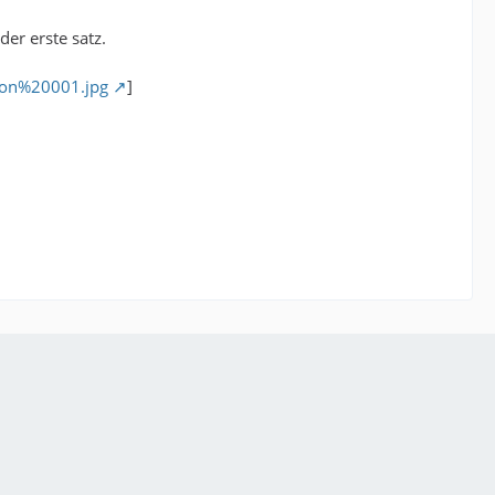
er erste satz.
tion%20001.jpg
]