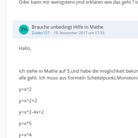
Oder kann mir wenigstens jmd erklären wie das geht ? Ic
Brauche unbedingt Hilfe in Mathe
Zuldex157
19. November 2017 um 17:53
Hallo,
Ich stehe in Mathe auf 5,und habe die möglichkeit bek
alle geht. Ich muss aus Formeln Scheitelpunkt,Monotonie
y=x^2
y=x^2+2
y=x^2-4x+2
y=x^5
y=x^4