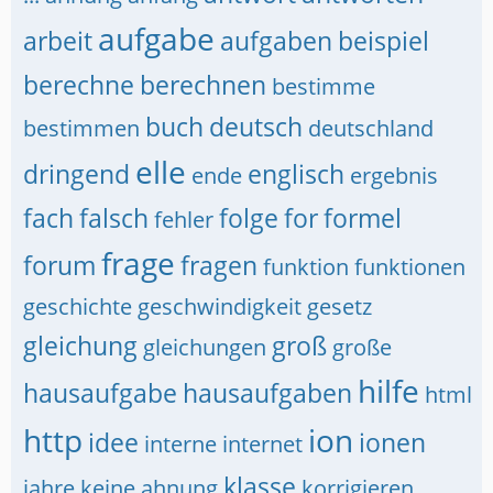
aufgabe
arbeit
aufgaben
beispiel
berechne
berechnen
bestimme
buch
deutsch
bestimmen
deutschland
elle
dringend
englisch
ende
ergebnis
fach
falsch
folge
for
formel
fehler
frage
forum
fragen
funktion
funktionen
geschichte
geschwindigkeit
gesetz
gleichung
groß
gleichungen
große
hilfe
hausaufgabe
hausaufgaben
html
http
ion
idee
ionen
interne
internet
klasse
jahre
keine ahnung
korrigieren