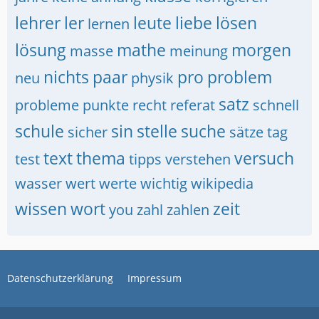
lehrer
ler
leute
liebe
lösen
lernen
lösung
mathe
morgen
masse
meinung
nichts
paar
pro
problem
neu
physik
satz
probleme
punkte
recht
referat
schnell
schule
sin
stelle
suche
sicher
sätze
tag
text
thema
versuch
test
tipps
verstehen
wasser
wert
werte
wichtig
wikipedia
wissen
wort
zeit
you
zahl
zahlen
Datenschutzerklärung
Impressum