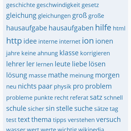
geschichte
geschwindigkeit
gesetz
gleichung
groß
gleichungen
große
hilfe
hausaufgabe
hausaufgaben
html
http
ion
idee
ionen
interne
internet
klasse
jahre
keine ahnung
korrigieren
lehrer
ler
leute
liebe
lösen
lernen
lösung
mathe
morgen
masse
meinung
nichts
paar
pro
problem
neu
physik
satz
probleme
punkte
recht
referat
schnell
schule
sin
stelle
suche
sicher
sätze
tag
text
thema
versuch
test
tipps
verstehen
wasser
wert
werte
wichtig
wikipedia