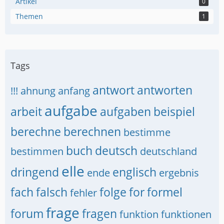
Artikel
0
Themen
1
Tags
antwort
antworten
!!!
ahnung
anfang
aufgabe
arbeit
aufgaben
beispiel
berechne
berechnen
bestimme
buch
deutsch
bestimmen
deutschland
elle
dringend
englisch
ende
ergebnis
fach
falsch
folge
for
formel
fehler
frage
forum
fragen
funktion
funktionen