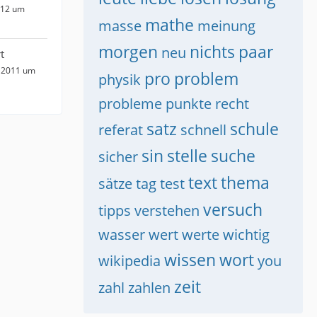
012 um
mathe
masse
meinung
morgen
nichts
paar
neu
t
 2011 um
pro
problem
physik
probleme
punkte
recht
satz
schule
referat
schnell
sin
stelle
suche
sicher
text
thema
sätze
tag
test
versuch
tipps
verstehen
wasser
wert
werte
wichtig
wissen
wort
wikipedia
you
zeit
zahl
zahlen