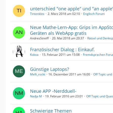
unterschied "one apple" und "an apple
Tintenklex
2. März 2018 um 02:10
Englisch Forum
Neue Mathe-Lern-App: Grips im AppSto
Geräten als WebApp gratis
AndresStreiff
20. Mai 2018 um 20:37
Rätsel und Denks
Französischer Dialog : Einkauf.
Kokoa
15. Februar 2011 um 15:08
Fremdsprachen For
Günstige Laptops?
Melli_rockt
16. Dezember 2011 um 16:00
Off Topic und
Neue APP -Nerdduell-
Nadja M
19. Februar 2016 um 23:01
Off Topic und Qua
Schwierige Themen