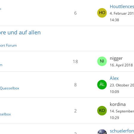
Houttlence
"
6
4. Februar 20
14:38
re und auf allen
port Forum
nigger
18
um
16. April 2018
Älex
8
23. Oktober 2
 Quasselbox
10:09
kordina
2
14. Septembe
sselbox
10:29
schuelerfo