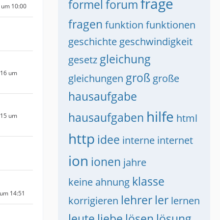
frage
formel
forum
 um 10:00
fragen
funktion
funktionen
geschichte
geschwindigkeit
gleichung
gesetz
016 um
groß
gleichungen
große
hausaufgabe
hilfe
hausaufgaben
015 um
html
http
idee
interne
internet
ion
ionen
jahre
klasse
keine ahnung
 um 14:51
lehrer
ler
korrigieren
lernen
leute
liebe
lösen
lösung