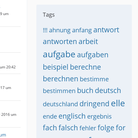
s
Tags
19 um
antwort
!!!
ahnung
anfang
antworten
arbeit
aufgabe
aufgaben
beispiel
berechne
 um 20:42
berechnen
bestimme
017 um
buch
deutsch
bestimmen
elle
dringend
deutschland
englisch
r 2016 um
ende
ergebnis
fach
falsch
folge
for
fehler
rum