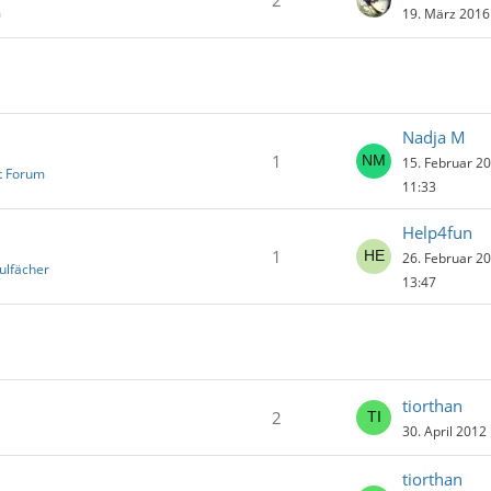
2
m
19. März 2016
Nadja M
1
15. Februar 2
t Forum
11:33
Help4fun
1
26. Februar 2
ulfächer
13:47
tiorthan
2
30. April 2012
tiorthan