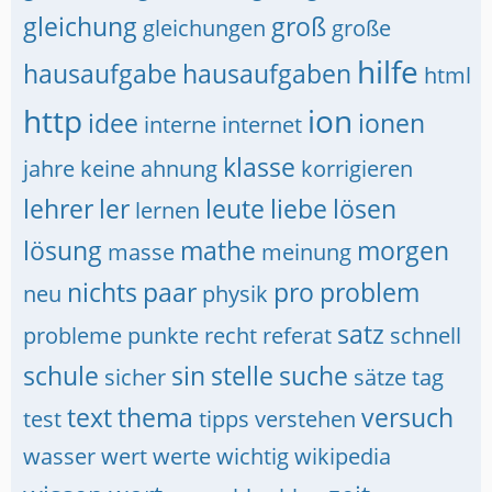
gleichung
groß
gleichungen
große
hilfe
hausaufgabe
hausaufgaben
html
http
ion
idee
ionen
interne
internet
klasse
jahre
keine ahnung
korrigieren
lehrer
ler
leute
liebe
lösen
lernen
lösung
mathe
morgen
masse
meinung
nichts
paar
pro
problem
neu
physik
satz
probleme
punkte
recht
referat
schnell
schule
sin
stelle
suche
sicher
sätze
tag
text
thema
versuch
test
tipps
verstehen
wasser
wert
werte
wichtig
wikipedia