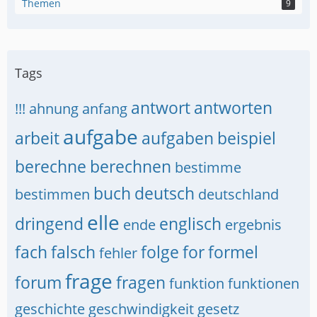
Themen
9
Tags
antwort
antworten
!!!
ahnung
anfang
aufgabe
arbeit
aufgaben
beispiel
berechne
berechnen
bestimme
buch
deutsch
bestimmen
deutschland
elle
dringend
englisch
ende
ergebnis
fach
falsch
folge
for
formel
fehler
frage
forum
fragen
funktion
funktionen
geschichte
geschwindigkeit
gesetz