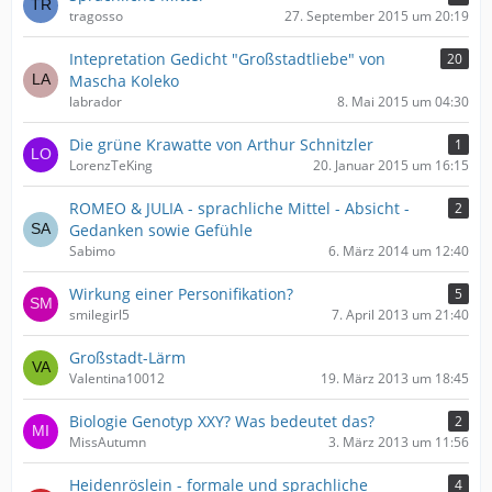
tragosso
27. September 2015 um 20:19
Intepretation Gedicht "Großstadtliebe" von
20
Mascha Koleko
labrador
8. Mai 2015 um 04:30
Die grüne Krawatte von Arthur Schnitzler
1
LorenzTeKing
20. Januar 2015 um 16:15
ROMEO & JULIA - sprachliche Mittel - Absicht -
2
Gedanken sowie Gefühle
Sabimo
6. März 2014 um 12:40
Wirkung einer Personifikation?
5
smilegirl5
7. April 2013 um 21:40
Großstadt-Lärm
Valentina10012
19. März 2013 um 18:45
Biologie Genotyp XXY? Was bedeutet das?
2
MissAutumn
3. März 2013 um 11:56
Heidenröslein - formale und sprachliche
4