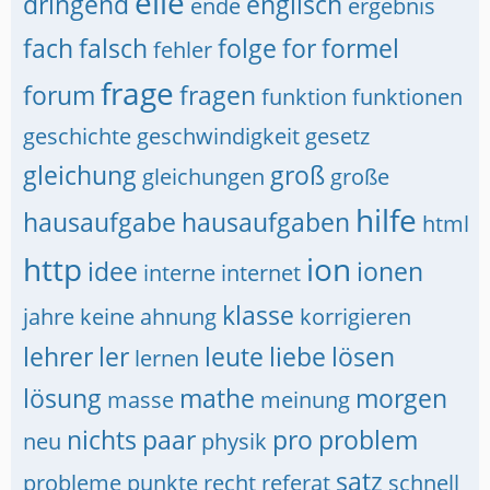
elle
dringend
englisch
ende
ergebnis
fach
falsch
folge
for
formel
fehler
frage
forum
fragen
funktion
funktionen
geschichte
geschwindigkeit
gesetz
gleichung
groß
gleichungen
große
hilfe
hausaufgabe
hausaufgaben
html
http
ion
idee
ionen
interne
internet
klasse
jahre
keine ahnung
korrigieren
lehrer
ler
leute
liebe
lösen
lernen
lösung
mathe
morgen
masse
meinung
nichts
paar
pro
problem
neu
physik
satz
probleme
punkte
recht
referat
schnell