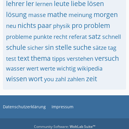
lehrer
ler
leute
liebe
lösen
lernen
lösung
mathe
morgen
masse
meinung
nichts
paar
pro
problem
neu
physik
satz
probleme
punkte
recht
referat
schnell
schule
sin
stelle
suche
sicher
sätze
tag
text
thema
versuch
test
tipps
verstehen
wasser
wert
werte
wichtig
wikipedia
wissen
wort
zeit
you
zahl
zahlen
Datenschutzerklärung
Impressum
Community-Software:
WoltLab Suite™