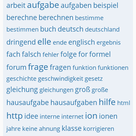
aufgabe
arbeit
aufgaben
beispiel
berechne
berechnen
bestimme
buch
deutsch
bestimmen
deutschland
elle
dringend
englisch
ende
ergebnis
fach
falsch
folge
for
formel
fehler
frage
forum
fragen
funktion
funktionen
geschichte
geschwindigkeit
gesetz
gleichung
groß
gleichungen
große
hilfe
hausaufgabe
hausaufgaben
html
http
ion
idee
ionen
interne
internet
klasse
jahre
keine ahnung
korrigieren