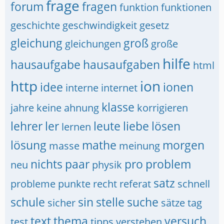
frage
forum
fragen
funktion
funktionen
geschichte
geschwindigkeit
gesetz
gleichung
groß
gleichungen
große
hilfe
hausaufgabe
hausaufgaben
html
http
ion
idee
ionen
interne
internet
klasse
jahre
keine ahnung
korrigieren
lehrer
ler
leute
liebe
lösen
lernen
lösung
mathe
morgen
masse
meinung
nichts
paar
pro
problem
neu
physik
satz
probleme
punkte
recht
referat
schnell
schule
sin
stelle
suche
sicher
sätze
tag
text
thema
versuch
test
tipps
verstehen