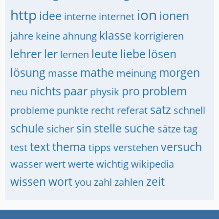
http
ion
idee
ionen
interne
internet
klasse
jahre
keine ahnung
korrigieren
lehrer
ler
leute
liebe
lösen
lernen
lösung
mathe
morgen
masse
meinung
nichts
paar
pro
problem
neu
physik
satz
probleme
punkte
recht
referat
schnell
schule
sin
stelle
suche
sicher
sätze
tag
text
thema
versuch
test
tipps
verstehen
wasser
wert
werte
wichtig
wikipedia
wissen
wort
zeit
you
zahl
zahlen