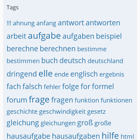
Tags
antwort
antworten
!!!
ahnung
anfang
aufgabe
arbeit
aufgaben
beispiel
berechne
berechnen
bestimme
buch
deutsch
bestimmen
deutschland
elle
dringend
englisch
ende
ergebnis
fach
falsch
folge
for
formel
fehler
frage
forum
fragen
funktion
funktionen
geschichte
geschwindigkeit
gesetz
gleichung
groß
gleichungen
große
hilfe
hausaufgabe
hausaufgaben
html