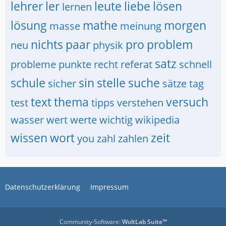
lehrer
ler
leute
liebe
lösen
lernen
lösung
mathe
morgen
masse
meinung
nichts
paar
pro
problem
neu
physik
satz
probleme
punkte
recht
referat
schnell
schule
sin
stelle
suche
sicher
sätze
tag
text
thema
versuch
test
tipps
verstehen
wasser
wert
werte
wichtig
wikipedia
wissen
wort
zeit
you
zahl
zahlen
Datenschutzerklärung
Impressum
Community-Software:
WoltLab Suite™