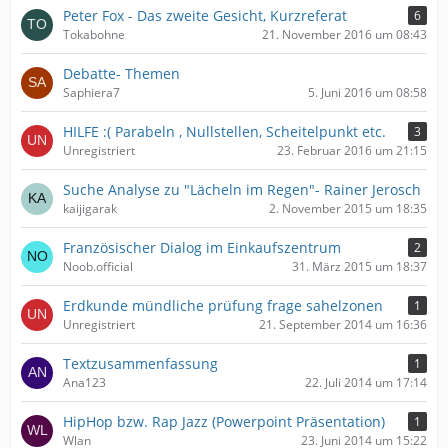
Peter Fox - Das zweite Gesicht, Kurzreferat
6
Tokabohne
21. November 2016 um 08:43
Debatte- Themen
Saphiera7
5. Juni 2016 um 08:58
HILFE :( Parabeln , Nullstellen, Scheitelpunkt etc.
3
Unregistriert
23. Februar 2016 um 21:15
Suche Analyse zu "Lächeln im Regen"- Rainer Jerosch
kaijigarak
2. November 2015 um 18:35
Französischer Dialog im Einkaufszentrum
2
Noob.official
31. März 2015 um 18:37
Erdkunde mündliche prüfung frage sahelzonen
1
Unregistriert
21. September 2014 um 16:36
Textzusammenfassung
1
Ana123
22. Juli 2014 um 17:14
HipHop bzw. Rap Jazz (Powerpoint Präsentation)
1
Wlan
23. Juni 2014 um 15:22