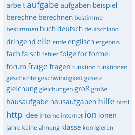
aufgabe
arbeit
aufgaben
beispiel
berechne
berechnen
bestimme
buch
deutsch
bestimmen
deutschland
elle
dringend
englisch
ende
ergebnis
fach
falsch
folge
for
formel
fehler
frage
forum
fragen
funktion
funktionen
geschichte
geschwindigkeit
gesetz
gleichung
groß
gleichungen
große
hilfe
hausaufgabe
hausaufgaben
html
http
ion
idee
ionen
interne
internet
klasse
jahre
keine ahnung
korrigieren