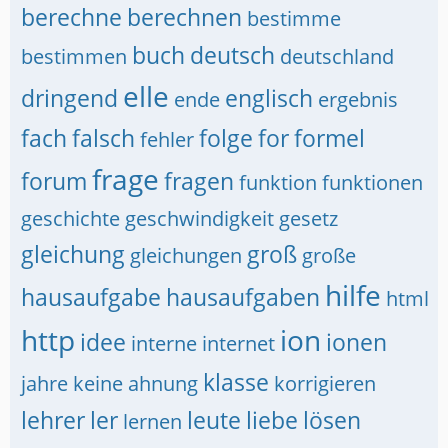
berechne
berechnen
bestimme
buch
deutsch
bestimmen
deutschland
elle
dringend
englisch
ende
ergebnis
fach
falsch
folge
for
formel
fehler
frage
forum
fragen
funktion
funktionen
geschichte
geschwindigkeit
gesetz
gleichung
groß
gleichungen
große
hilfe
hausaufgabe
hausaufgaben
html
http
ion
idee
ionen
interne
internet
klasse
jahre
keine ahnung
korrigieren
lehrer
ler
leute
liebe
lösen
lernen