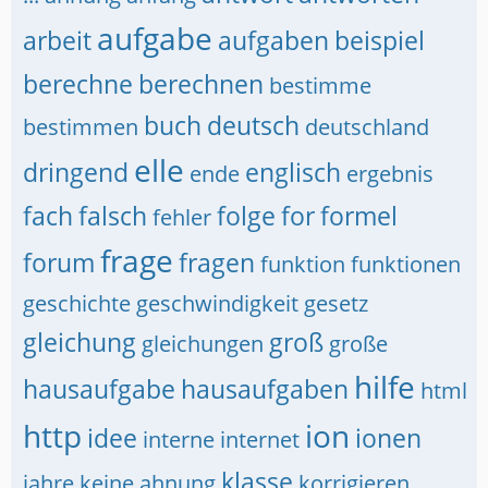
aufgabe
arbeit
aufgaben
beispiel
berechne
berechnen
bestimme
buch
deutsch
bestimmen
deutschland
elle
dringend
englisch
ende
ergebnis
fach
falsch
folge
for
formel
fehler
frage
forum
fragen
funktion
funktionen
geschichte
geschwindigkeit
gesetz
gleichung
groß
gleichungen
große
hilfe
hausaufgabe
hausaufgaben
html
http
ion
idee
ionen
interne
internet
klasse
jahre
keine ahnung
korrigieren