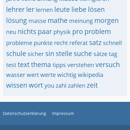
lehrer
ler
leute
liebe
lösen
lernen
lösung
mathe
morgen
masse
meinung
nichts
paar
pro
problem
neu
physik
satz
probleme
punkte
recht
referat
schnell
schule
sin
stelle
suche
sicher
sätze
tag
text
thema
versuch
test
tipps
verstehen
wasser
wert
werte
wichtig
wikipedia
wissen
wort
zeit
you
zahl
zahlen
Datenschutzerklärung
Impressum