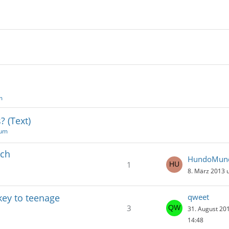
m
? (Text)
rum
sch
HundoMun
1
8. März 2013 
key to teenage
qweet
3
31. August 20
14:48