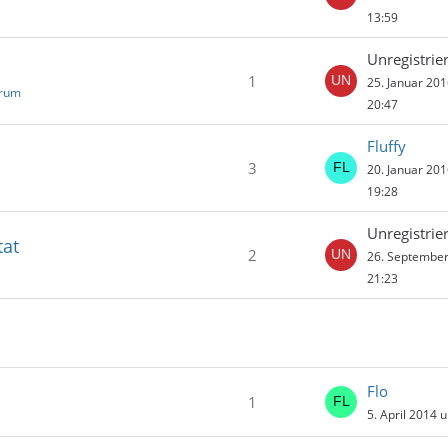
13:59
Unregistrier
1
25. Januar 20
orum
20:47
Fluffy
3
20. Januar 20
19:28
Unregistrier
tat
2
26. Septembe
21:23
Flo
1
5. April 2014 