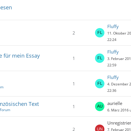
lesen
Fluffy
2
11. Oktober 2
22:24
Fluffy
e für mein Essay
1
3. Februar 20
22:59
Fluffy
1
4. Dezember 
um
22:36
nzösischen Text
aurielle
1
 Forum
6. März 2016 
Unregistrier
2
7. Februar 20