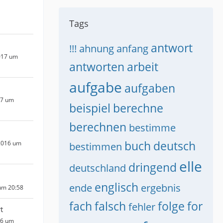
Tags
antwort
!!!
ahnung
anfang
017 um
antworten
arbeit
aufgabe
aufgaben
17 um
beispiel
berechne
berechnen
bestimme
buch
deutsch
2016 um
bestimmen
elle
dringend
deutschland
englisch
ende
ergebnis
um 20:58
fach
falsch
folge
for
fehler
t
16 um