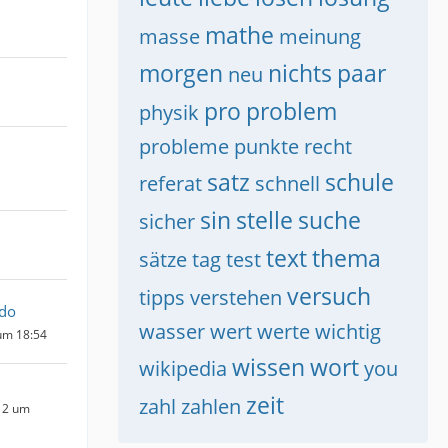
mathe
masse
meinung
morgen
nichts
paar
neu
pro
problem
physik
probleme
punkte
recht
satz
schule
referat
schnell
sin
stelle
suche
sicher
text
thema
sätze
tag
test
versuch
tipps
verstehen
do
wasser
wert
werte
wichtig
um 18:54
wissen
wort
wikipedia
you
zeit
zahl
zahlen
12 um