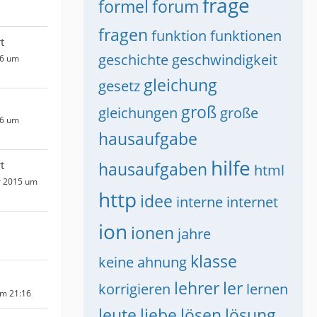
frage
formel
forum
fragen
funktion
funktionen
t
geschichte
geschwindigkeit
16 um
gleichung
gesetz
groß
gleichungen
große
16 um
hausaufgabe
hilfe
t
hausaufgaben
html
r 2015 um
http
idee
interne
internet
ion
ionen
jahre
klasse
keine ahnung
lehrer
ler
korrigieren
lernen
um 21:16
leute
liebe
lösen
lösung