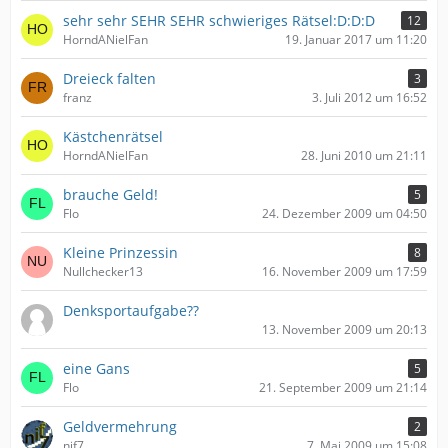
sehr sehr SEHR SEHR schwieriges Rätsel:D:D:D
12
HorndANielFan
19. Januar 2017 um 11:20
Dreieck falten
3
franz
3. Juli 2012 um 16:52
Kästchenrätsel
HorndANielFan
28. Juni 2010 um 21:11
brauche Geld!
5
Flo
24. Dezember 2009 um 04:50
Kleine Prinzessin
8
Nullchecker13
16. November 2009 um 17:59
Denksportaufgabe??
13. November 2009 um 20:13
eine Gans
5
Flo
21. September 2009 um 21:14
Geldvermehrung
2
nif7
7. Mai 2009 um 15:08