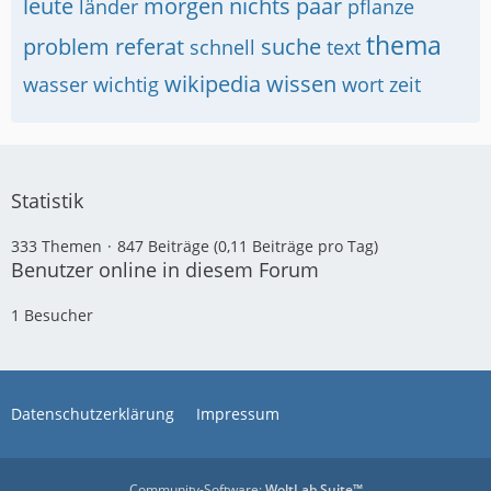
leute
morgen
nichts
paar
länder
pflanze
thema
problem
referat
suche
schnell
text
wikipedia
wissen
wasser
wichtig
wort
zeit
Statistik
333 Themen
847 Beiträge (0,11 Beiträge pro Tag)
Benutzer online in diesem Forum
1 Besucher
Datenschutzerklärung
Impressum
Community-Software:
WoltLab Suite™