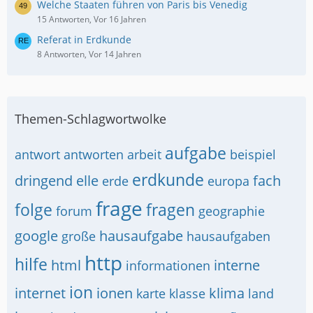
Welche Staaten führen von Paris bis Venedig
15 Antworten, Vor 16 Jahren
Referat in Erdkunde
8 Antworten, Vor 14 Jahren
Themen-Schlagwortwolke
aufgabe
antwort
antworten
arbeit
beispiel
erdkunde
dringend
elle
fach
erde
europa
frage
folge
fragen
forum
geographie
google
hausaufgabe
große
hausaufgaben
http
hilfe
html
interne
informationen
ion
internet
ionen
klima
karte
klasse
land