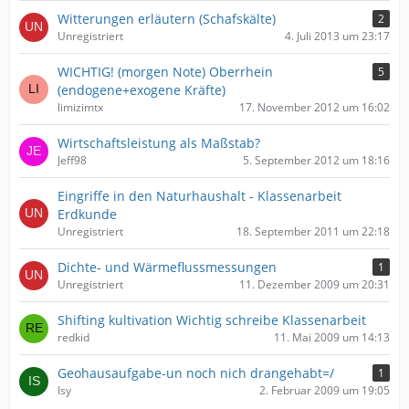
Witterungen erläutern (Schafskälte)
2
Unregistriert
4. Juli 2013 um 23:17
WICHTIG! (morgen Note) Oberrhein
5
(endogene+exogene Kräfte)
limizimtx
17. November 2012 um 16:02
Wirtschaftsleistung als Maßstab?
Jeff98
5. September 2012 um 18:16
Eingriffe in den Naturhaushalt - Klassenarbeit
Erdkunde
Unregistriert
18. September 2011 um 22:18
Dichte- und Wärmeflussmessungen
1
Unregistriert
11. Dezember 2009 um 20:31
Shifting kultivation Wichtig schreibe Klassenarbeit
redkid
11. Mai 2009 um 14:13
Geohausaufgabe-un noch nich drangehabt=/
1
Isy
2. Februar 2009 um 19:05