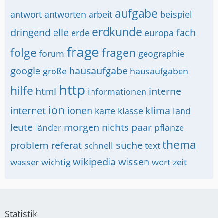
aufgabe
antwort
antworten
arbeit
beispiel
erdkunde
dringend
elle
fach
erde
europa
frage
folge
fragen
forum
geographie
google
hausaufgabe
große
hausaufgaben
http
hilfe
html
interne
informationen
ion
internet
ionen
klima
karte
klasse
land
leute
morgen
nichts
paar
länder
pflanze
thema
problem
referat
suche
schnell
text
wikipedia
wissen
wasser
wichtig
wort
zeit
Statistik