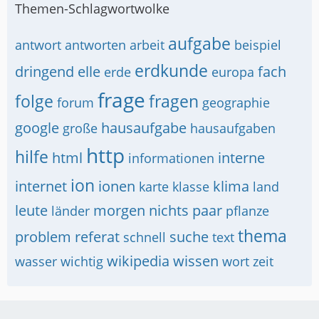
Themen-Schlagwortwolke
aufgabe
antwort
antworten
arbeit
beispiel
erdkunde
dringend
elle
fach
erde
europa
frage
folge
fragen
forum
geographie
google
hausaufgabe
große
hausaufgaben
http
hilfe
html
interne
informationen
ion
internet
ionen
klima
karte
klasse
land
leute
morgen
nichts
paar
länder
pflanze
thema
problem
referat
suche
schnell
text
wikipedia
wissen
wasser
wichtig
wort
zeit