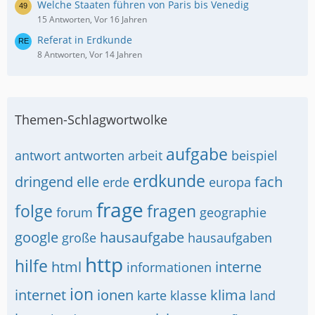
Welche Staaten führen von Paris bis Venedig
15 Antworten, Vor 16 Jahren
Referat in Erdkunde
8 Antworten, Vor 14 Jahren
Themen-Schlagwortwolke
aufgabe
antwort
antworten
arbeit
beispiel
erdkunde
dringend
elle
fach
erde
europa
frage
folge
fragen
forum
geographie
google
hausaufgabe
große
hausaufgaben
http
hilfe
html
interne
informationen
ion
internet
ionen
klima
karte
klasse
land