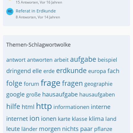
15 Antworten, Vor 16 Jahren
Referat in Erdkunde
8 Antworten, Vor 14 Jahren
Themen-Schlagwortwolke
aufgabe
antwort
antworten
arbeit
beispiel
erdkunde
dringend
elle
fach
erde
europa
frage
folge
fragen
forum
geographie
google
hausaufgabe
große
hausaufgaben
http
hilfe
html
interne
informationen
ion
internet
ionen
klima
karte
klasse
land
leute
morgen
nichts
paar
länder
pflanze