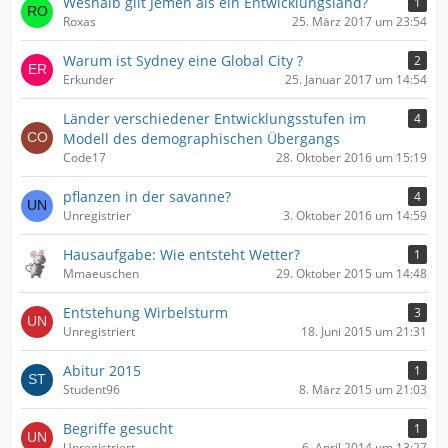
Weshalb gilt Jemen als ein Entwicklungsland?
1
Roxas
25. März 2017 um 23:54
Warum ist Sydney eine Global City ?
2
Erkunder
25. Januar 2017 um 14:54
Länder verschiedener Entwicklungsstufen im
4
Modell des demographischen Übergangs
Code17
28. Oktober 2016 um 15:19
pflanzen in der savanne?
4
Unregistrier
3. Oktober 2016 um 14:59
Hausaufgabe: Wie entsteht Wetter?
1
Mmaeuschen
29. Oktober 2015 um 14:48
Entstehung Wirbelsturm
3
Unregistriert
18. Juni 2015 um 21:31
Abitur 2015
1
Student96
8. März 2015 um 21:03
Begriffe gesucht
1
Unregistriert
6. April 2014 um 13:27